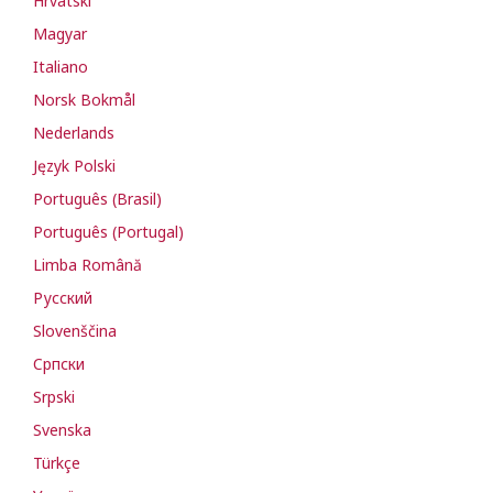
Hrvatski
Magyar
Italiano
Norsk Bokmål
Nederlands
Język Polski
Português (Brasil)
Português (Portugal)
Limba Română
Русский
Slovenščina
Cрпски
Srpski
Svenska
Türkçe