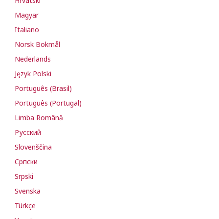
Hrvatski
Magyar
Italiano
Norsk Bokmål
Nederlands
Język Polski
Português (Brasil)
Português (Portugal)
Limba Română
Русский
Slovenščina
Cрпски
Srpski
Svenska
Türkçe