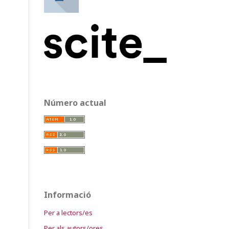
Número actual
Informació
Per a lectors/es
Per als autors/ores