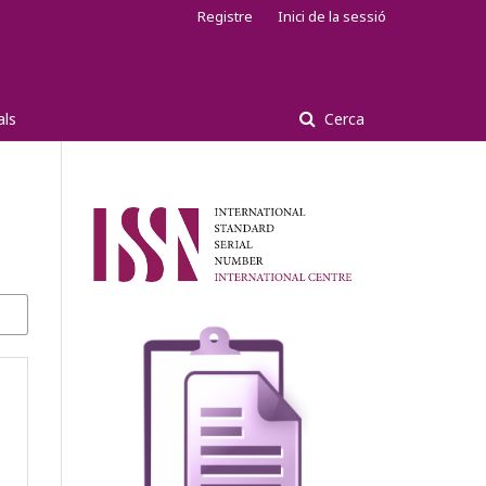
Registre
Inici de la sessió
als
Cerca