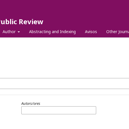
Public Review
Author
Abstracting and Indexing
Avisos
Other Journ
Autors/ores