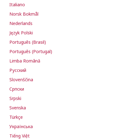
Italiano
Norsk Bokmål
Nederlands
Język Polski
Português (Brasil)
Português (Portugal)
Limba Română
Русский
Slovenščina
Cрпски
Srpski
Svenska
Türkçe
Українська
Tiếng Việt