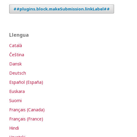
##plugins.block.makeSubmission.linkLabel##
Llengua
Català
Čeština
Dansk
Deutsch
Español (España)
Euskara
Suomi
Français (Canada)
Français (France)
Hindi