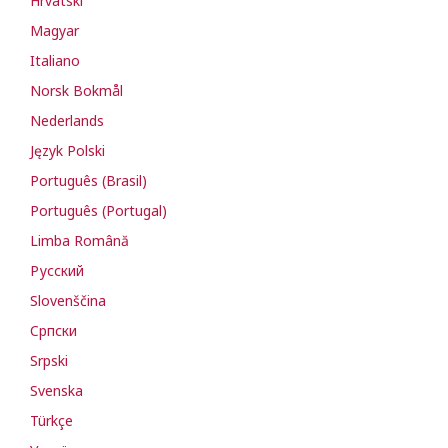
Hrvatski
Magyar
Italiano
Norsk Bokmål
Nederlands
Język Polski
Português (Brasil)
Português (Portugal)
Limba Română
Русский
Slovenščina
Cрпски
Srpski
Svenska
Türkçe