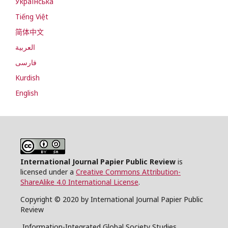
Українська
Tiếng Việt
简体中文
العربية
فارسی
Kurdish
English
International Journal Papier Public Review
is
licensed under a
Creative Commons Attribution-
ShareAlike 4.0 International License
.
Copyright © 2020 by International Journal Papier Public
Review
Information-Integrated Global Society Studies