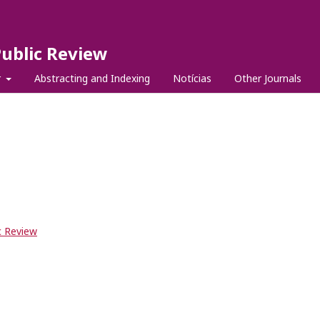
Public Review
r
Abstracting and Indexing
Notícias
Other Journals
c Review