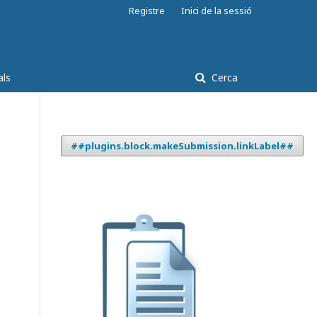
Registre
Inici de la sessió
als
Cerca
##plugins.block.makeSubmission.linkLabel##