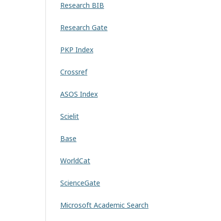
Research BIB
Research Gate
PKP Index
Crossref
ASOS Index
Scielit
Base
WorldCat
ScienceGate
Microsoft Academic Search