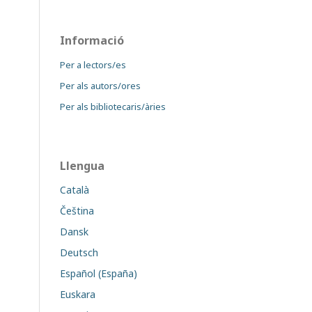
Informació
Per a lectors/es
Per als autors/ores
Per als bibliotecaris/àries
Llengua
Català
Čeština
Dansk
Deutsch
Español (España)
Euskara