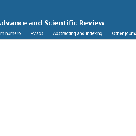
Advance and Scientific Review
tim número
Avisos
Abstracting and Indexing
Other Journ