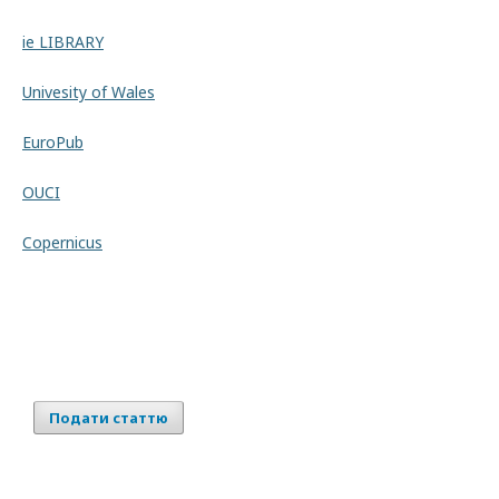
ie LIBRARY
Univesity of Wales
EuroPub
OUCI
Copernicus
Подати статтю