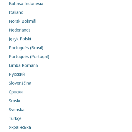
Bahasa Indonesia
Italiano
Norsk Bokmål
Nederlands
Język Polski
Português (Brasil)
Português (Portugal)
Limba Română
Русский
Slovenščina
Cрпски
Srpski
Svenska
Türkçe
Українська